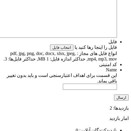
فایل
فایل را اینجا رها کنید یا
انتخاب فایل
انواع فایل های مجاز : pdf, jpg, png, doc, docx, xlsx, jpeg,
mp4, mp3, mov, حداکثر اندازه فایل: 1 MB, حداکثر فایل‌ها: 3.
کد امنیتی
Name
این قسمت برای اهداف اعتبارسنجی است و باید بدون تغییر
باقی بماند.
ازدیدها: 2
مار بازدید
بازدیدکنندگان آنلاین:
0