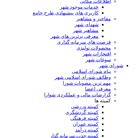
اطلاعات مکانی
خدمات موجود شهر
کاربری های پیشنهادی طرح جامع
مفاخیر و مشاهیر
شهدای شهر
مشاهیر شهر
معرفی برترین های شهر
فرصت های سرمایه گذاری
محصولات تولیدی
افتخارات شهر
سوغات شهر
شورای شهر
پیام شورای اسلامی
وظائف شورای اسلامی شهر
مهم ترین مصوبات شورا
معرفی اعضا
گزارشات مالی و عملکردی شوارا
کمیته ها
کمیته ورزشی
کمیته گردشگری
کمیته فرهنگی
کمیته عمران
کمیته درآمد
کمیته جذب سرمایه گذار