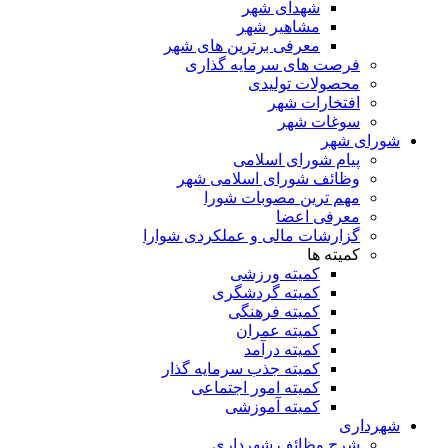
شهدای شهر
مشاهیر شهر
معرفی برترین های شهر
فرصت های سرمایه گذاری
محصولات تولیدی
افتخارات شهر
سوغات شهر
شورای شهر
پیام شورای اسلامی
وظائف شورای اسلامی شهر
مهم ترین مصوبات شورا
معرفی اعضا
گزارشات مالی و عملکردی شوارا
کمیته ها
کمیته ورزشی
کمیته گردشگری
کمیته فرهنگی
کمیته عمران
کمیته درآمد
کمیته جذب سرمایه گذار
کمیته امور اجتماعی
کمیته آموزشی
شهرداری
شرح وظائف شهرداری