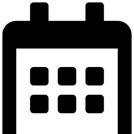
پرش
به
محتوا