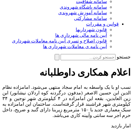
سامانه شفافیت
سامانه باشگاه شهروندی
سامانه آموزش شهروندی
سامانه مشارکتی
قوانین و مقررات
قانون شهرداریها
آیین نامه مالی شهرداری ها
قانون اصلاح و تسری آیین نامه معاملات شهرداری
آیین نامه ی معاملات شهرداری ها
جستجو
اعلام همکاری داوطلبانه
نسب او با یک واسطه به امام سجاد منتهی می‌شود. امامزاده نظام
الدین ابن حسین الاصغر (مدفون درگردنه کوه اردلان نیشابور) ابن
زین العابدین، بقعه این امامزاده در ۴ کیلومتری شهر نوجین و ۳۴
کیلومتری شهر فراشبند قرار گرفته‌است. ساختمان این امامزاده به
سبک معماری جدید با ۱۵۰ مترمربع زیربنا دارای گنبد و ضریح، داخل
حرم آجر سه سانتی وآیینه کاری می‌باشد.
امار بازدید