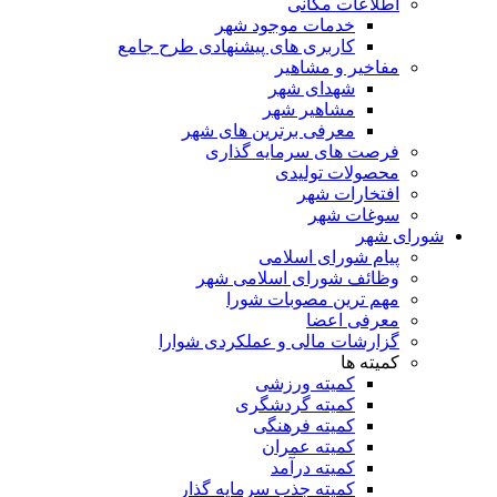
اطلاعات مکانی
خدمات موجود شهر
کاربری های پیشنهادی طرح جامع
مفاخیر و مشاهیر
شهدای شهر
مشاهیر شهر
معرفی برترین های شهر
فرصت های سرمایه گذاری
محصولات تولیدی
افتخارات شهر
سوغات شهر
شورای شهر
پیام شورای اسلامی
وظائف شورای اسلامی شهر
مهم ترین مصوبات شورا
معرفی اعضا
گزارشات مالی و عملکردی شوارا
کمیته ها
کمیته ورزشی
کمیته گردشگری
کمیته فرهنگی
کمیته عمران
کمیته درآمد
کمیته جذب سرمایه گذار