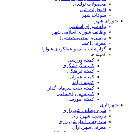
محصولات تولیدی
افتخارات شهر
سوغات شهر
شورای شهر
پیام شورای اسلامی
وظائف شورای اسلامی شهر
مهم ترین مصوبات شورا
معرفی اعضا
گزارشات مالی و عملکردی شوارا
کمیته ها
کمیته ورزشی
کمیته گردشگری
کمیته فرهنگی
کمیته عمران
کمیته درآمد
کمیته جذب سرمایه گذار
کمیته امور اجتماعی
کمیته آموزشی
شهرداری
شرح وظائف شهرداری
تاریخچه شهرداری
سند چشم انداز شهرداری
معرفی شهرداران