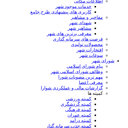
اطلاعات مکانی
خدمات موجود شهر
کاربری های پیشنهادی طرح جامع
مفاخیر و مشاهیر
شهدای شهر
مشاهیر شهر
معرفی برترین های شهر
فرصت های سرمایه گذاری
محصولات تولیدی
افتخارات شهر
سوغات شهر
شورای شهر
پیام شورای اسلامی
وظائف شورای اسلامی شهر
مهم ترین مصوبات شورا
معرفی اعضا
گزارشات مالی و عملکردی شوارا
کمیته ها
کمیته ورزشی
کمیته گردشگری
کمیته فرهنگی
کمیته عمران
کمیته درآمد
کمیته جذب سرمایه گذار