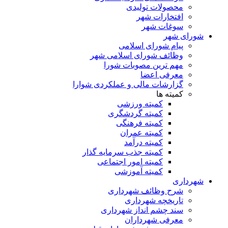
محصولات تولیدی
افتخارات شهر
سوغات شهر
شورای شهر
پیام شورای اسلامی
وظائف شورای اسلامی شهر
مهم ترین مصوبات شورا
معرفی اعضا
گزارشات مالی و عملکردی شوارا
کمیته ها
کمیته ورزشی
کمیته گردشگری
کمیته فرهنگی
کمیته عمران
کمیته درآمد
کمیته جذب سرمایه گذار
کمیته امور اجتماعی
کمیته آموزشی
شهرداری
شرح وظائف شهرداری
تاریخچه شهرداری
سند چشم انداز شهرداری
معرفی شهرداران