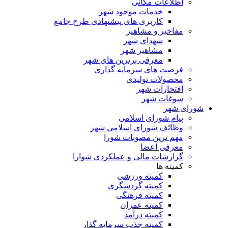
اطلاعات مکانی
خدمات موجود شهر
کاربری های پیشنهادی طرح جامع
مفاخیر و مشاهیر
شهدای شهر
مشاهیر شهر
معرفی برترین های شهر
فرصت های سرمایه گذاری
محصولات تولیدی
افتخارات شهر
سوغات شهر
شورای شهر
پیام شورای اسلامی
وظائف شورای اسلامی شهر
مهم ترین مصوبات شورا
معرفی اعضا
گزارشات مالی و عملکردی شوارا
کمیته ها
کمیته ورزشی
کمیته گردشگری
کمیته فرهنگی
کمیته عمران
کمیته درآمد
کمیته جذب سرمایه گذار