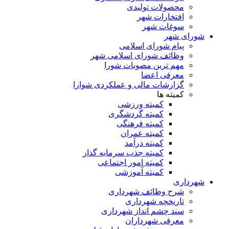
محصولات تولیدی
افتخارات شهر
سوغات شهر
شورای شهر
پیام شورای اسلامی
وظائف شورای اسلامی شهر
مهم ترین مصوبات شورا
معرفی اعضا
گزارشات مالی و عملکردی شوارا
کمیته ها
کمیته ورزشی
کمیته گردشگری
کمیته فرهنگی
کمیته عمران
کمیته درآمد
کمیته جذب سرمایه گذار
کمیته امور اجتماعی
کمیته آموزشی
شهرداری
شرح وظائف شهرداری
تاریخچه شهرداری
سند چشم انداز شهرداری
معرفی شهرداران