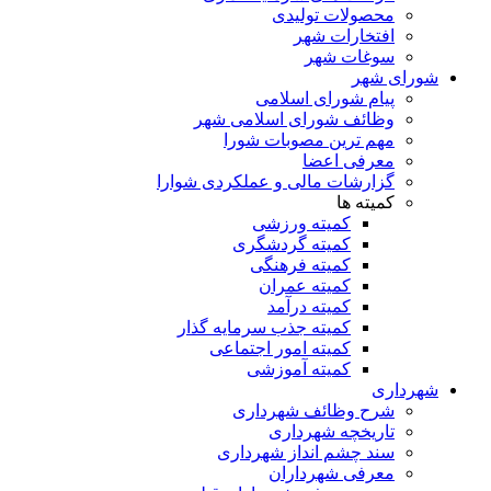
محصولات تولیدی
افتخارات شهر
سوغات شهر
شورای شهر
پیام شورای اسلامی
وظائف شورای اسلامی شهر
مهم ترین مصوبات شورا
معرفی اعضا
گزارشات مالی و عملکردی شوارا
کمیته ها
کمیته ورزشی
کمیته گردشگری
کمیته فرهنگی
کمیته عمران
کمیته درآمد
کمیته جذب سرمایه گذار
کمیته امور اجتماعی
کمیته آموزشی
شهرداری
شرح وظائف شهرداری
تاریخچه شهرداری
سند چشم انداز شهرداری
معرفی شهرداران