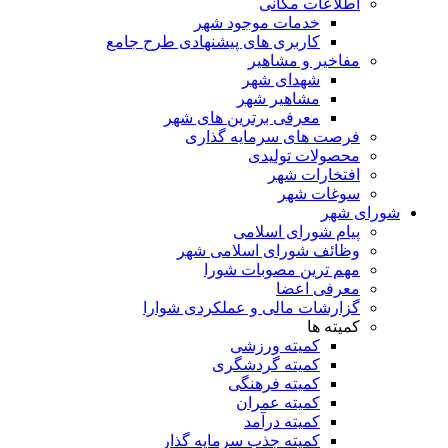
اطلاعات مکانی
خدمات موجود شهر
کاربری های پیشنهادی طرح جامع
مفاخیر و مشاهیر
شهدای شهر
مشاهیر شهر
معرفی برترین های شهر
فرصت های سرمایه گذاری
محصولات تولیدی
افتخارات شهر
سوغات شهر
شورای شهر
پیام شورای اسلامی
وظائف شورای اسلامی شهر
مهم ترین مصوبات شورا
معرفی اعضا
گزارشات مالی و عملکردی شوارا
کمیته ها
کمیته ورزشی
کمیته گردشگری
کمیته فرهنگی
کمیته عمران
کمیته درآمد
کمیته جذب سرمایه گذار