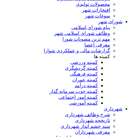
محصولات تولیدی
افتخارات شهر
سوغات شهر
شورای شهر
پیام شورای اسلامی
وظائف شورای اسلامی شهر
مهم ترین مصوبات شورا
معرفی اعضا
گزارشات مالی و عملکردی شوارا
کمیته ها
کمیته ورزشی
کمیته گردشگری
کمیته فرهنگی
کمیته عمران
کمیته درآمد
کمیته جذب سرمایه گذار
کمیته امور اجتماعی
کمیته آموزشی
شهرداری
شرح وظائف شهرداری
تاریخچه شهرداری
سند چشم انداز شهرداری
معرفی شهرداران