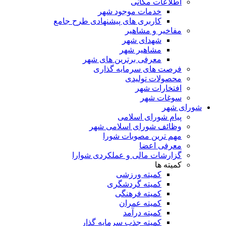
اطلاعات مکانی
خدمات موجود شهر
کاربری های پیشنهادی طرح جامع
مفاخیر و مشاهیر
شهدای شهر
مشاهیر شهر
معرفی برترین های شهر
فرصت های سرمایه گذاری
محصولات تولیدی
افتخارات شهر
سوغات شهر
شورای شهر
پیام شورای اسلامی
وظائف شورای اسلامی شهر
مهم ترین مصوبات شورا
معرفی اعضا
گزارشات مالی و عملکردی شوارا
کمیته ها
کمیته ورزشی
کمیته گردشگری
کمیته فرهنگی
کمیته عمران
کمیته درآمد
کمیته جذب سرمایه گذار