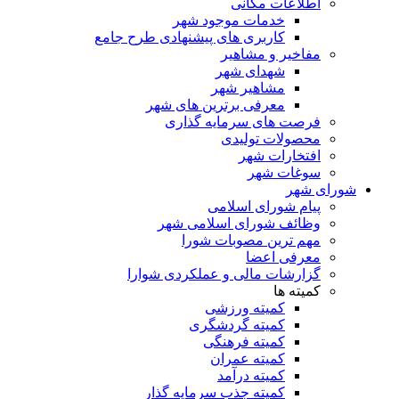
اطلاعات مکانی
خدمات موجود شهر
کاربری های پیشنهادی طرح جامع
مفاخیر و مشاهیر
شهدای شهر
مشاهیر شهر
معرفی برترین های شهر
فرصت های سرمایه گذاری
محصولات تولیدی
افتخارات شهر
سوغات شهر
شورای شهر
پیام شورای اسلامی
وظائف شورای اسلامی شهر
مهم ترین مصوبات شورا
معرفی اعضا
گزارشات مالی و عملکردی شوارا
کمیته ها
کمیته ورزشی
کمیته گردشگری
کمیته فرهنگی
کمیته عمران
کمیته درآمد
کمیته جذب سرمایه گذار