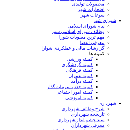
محصولات تولیدی
افتخارات شهر
سوغات شهر
شورای شهر
پیام شورای اسلامی
وظائف شورای اسلامی شهر
مهم ترین مصوبات شورا
معرفی اعضا
گزارشات مالی و عملکردی شوارا
کمیته ها
کمیته ورزشی
کمیته گردشگری
کمیته فرهنگی
کمیته عمران
کمیته درآمد
کمیته جذب سرمایه گذار
کمیته امور اجتماعی
کمیته آموزشی
شهرداری
شرح وظائف شهرداری
تاریخچه شهرداری
سند چشم انداز شهرداری
معرفی شهرداران