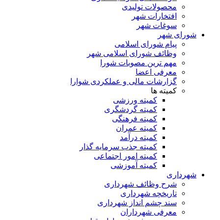
محصولات تولیدی
افتخارات شهر
سوغات شهر
شورای شهر
پیام شورای اسلامی
وظائف شورای اسلامی شهر
مهم ترین مصوبات شورا
معرفی اعضا
گزارشات مالی و عملکردی شوارا
کمیته ها
کمیته ورزشی
کمیته گردشگری
کمیته فرهنگی
کمیته عمران
کمیته درآمد
کمیته جذب سرمایه گذار
کمیته امور اجتماعی
کمیته آموزشی
شهرداری
شرح وظائف شهرداری
تاریخچه شهرداری
سند چشم انداز شهرداری
معرفی شهرداران