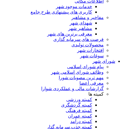
اطلاعات مکانی
خدمات موجود شهر
کاربری های پیشنهادی طرح جامع
مفاخیر و مشاهیر
شهدای شهر
مشاهیر شهر
معرفی برترین های شهر
فرصت های سرمایه گذاری
محصولات تولیدی
افتخارات شهر
سوغات شهر
شورای شهر
پیام شورای اسلامی
وظائف شورای اسلامی شهر
مهم ترین مصوبات شورا
معرفی اعضا
گزارشات مالی و عملکردی شوارا
کمیته ها
کمیته ورزشی
کمیته گردشگری
کمیته فرهنگی
کمیته عمران
کمیته درآمد
کمیته جذب سرمایه گذار