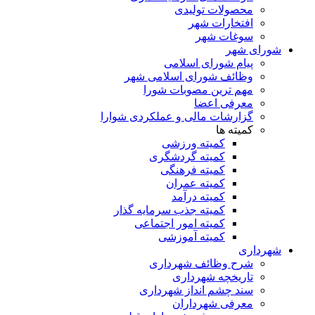
محصولات تولیدی
افتخارات شهر
سوغات شهر
شورای شهر
پیام شورای اسلامی
وظائف شورای اسلامی شهر
مهم ترین مصوبات شورا
معرفی اعضا
گزارشات مالی و عملکردی شوارا
کمیته ها
کمیته ورزشی
کمیته گردشگری
کمیته فرهنگی
کمیته عمران
کمیته درآمد
کمیته جذب سرمایه گذار
کمیته امور اجتماعی
کمیته آموزشی
شهرداری
شرح وظائف شهرداری
تاریخچه شهرداری
سند چشم انداز شهرداری
معرفی شهرداران