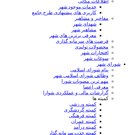
اطلاعات مکانی
خدمات موجود شهر
کاربری های پیشنهادی طرح جامع
مفاخیر و مشاهیر
شهدای شهر
مشاهیر شهر
معرفی برترین های شهر
فرصت های سرمایه گذاری
محصولات تولیدی
افتخارات شهر
سوغات شهر
شورای شهر
پیام شورای اسلامی
وظائف شورای اسلامی شهر
مهم ترین مصوبات شورا
معرفی اعضا
گزارشات مالی و عملکردی شوارا
کمیته ها
کمیته ورزشی
کمیته گردشگری
کمیته فرهنگی
کمیته عمران
کمیته درآمد
کمیته جذب سرمایه گذار