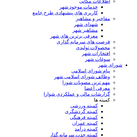
اطلاعات مکانی
خدمات موجود شهر
کاربری های پیشنهادی طرح جامع
مفاخیر و مشاهیر
شهدای شهر
مشاهیر شهر
معرفی برترین های شهر
فرصت های سرمایه گذاری
محصولات تولیدی
افتخارات شهر
سوغات شهر
شورای شهر
پیام شورای اسلامی
وظائف شورای اسلامی شهر
مهم ترین مصوبات شورا
معرفی اعضا
گزارشات مالی و عملکردی شوارا
کمیته ها
کمیته ورزشی
کمیته گردشگری
کمیته فرهنگی
کمیته عمران
کمیته درآمد
کمیته جذب سرمایه گذار