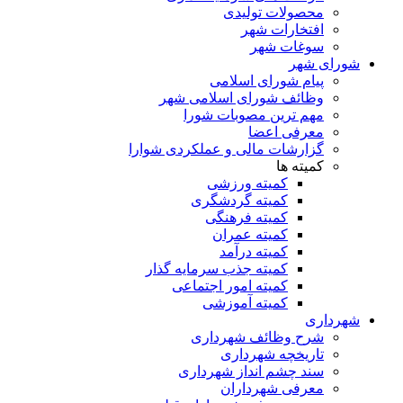
محصولات تولیدی
افتخارات شهر
سوغات شهر
شورای شهر
پیام شورای اسلامی
وظائف شورای اسلامی شهر
مهم ترین مصوبات شورا
معرفی اعضا
گزارشات مالی و عملکردی شوارا
کمیته ها
کمیته ورزشی
کمیته گردشگری
کمیته فرهنگی
کمیته عمران
کمیته درآمد
کمیته جذب سرمایه گذار
کمیته امور اجتماعی
کمیته آموزشی
شهرداری
شرح وظائف شهرداری
تاریخچه شهرداری
سند چشم انداز شهرداری
معرفی شهرداران