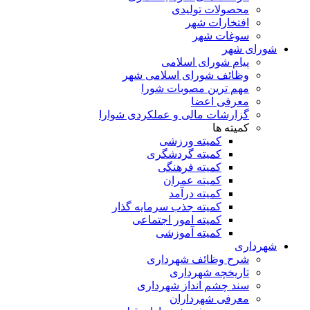
محصولات تولیدی
افتخارات شهر
سوغات شهر
شورای شهر
پیام شورای اسلامی
وظائف شورای اسلامی شهر
مهم ترین مصوبات شورا
معرفی اعضا
گزارشات مالی و عملکردی شوارا
کمیته ها
کمیته ورزشی
کمیته گردشگری
کمیته فرهنگی
کمیته عمران
کمیته درآمد
کمیته جذب سرمایه گذار
کمیته امور اجتماعی
کمیته آموزشی
شهرداری
شرح وظائف شهرداری
تاریخچه شهرداری
سند چشم انداز شهرداری
معرفی شهرداران