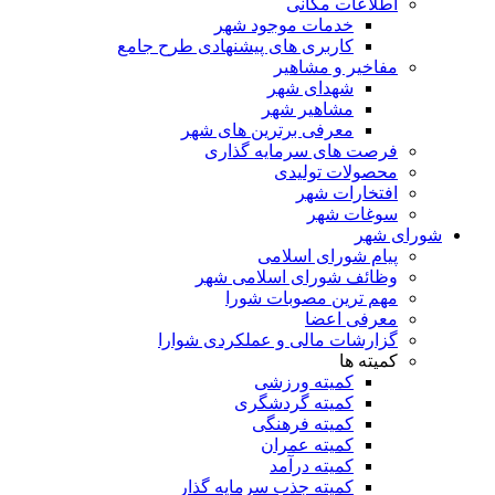
اطلاعات مکانی
خدمات موجود شهر
کاربری های پیشنهادی طرح جامع
مفاخیر و مشاهیر
شهدای شهر
مشاهیر شهر
معرفی برترین های شهر
فرصت های سرمایه گذاری
محصولات تولیدی
افتخارات شهر
سوغات شهر
شورای شهر
پیام شورای اسلامی
وظائف شورای اسلامی شهر
مهم ترین مصوبات شورا
معرفی اعضا
گزارشات مالی و عملکردی شوارا
کمیته ها
کمیته ورزشی
کمیته گردشگری
کمیته فرهنگی
کمیته عمران
کمیته درآمد
کمیته جذب سرمایه گذار