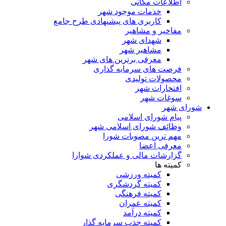
اطلاعات مکانی
خدمات موجود شهر
کاربری های پیشنهادی طرح جامع
مفاخیر و مشاهیر
شهدای شهر
مشاهیر شهر
معرفی برترین های شهر
فرصت های سرمایه گذاری
محصولات تولیدی
افتخارات شهر
سوغات شهر
شورای شهر
پیام شورای اسلامی
وظائف شورای اسلامی شهر
مهم ترین مصوبات شورا
معرفی اعضا
گزارشات مالی و عملکردی شوارا
کمیته ها
کمیته ورزشی
کمیته گردشگری
کمیته فرهنگی
کمیته عمران
کمیته درآمد
کمیته جذب سرمایه گذار