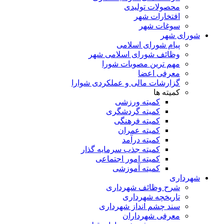
محصولات تولیدی
افتخارات شهر
سوغات شهر
شورای شهر
پیام شورای اسلامی
وظائف شورای اسلامی شهر
مهم ترین مصوبات شورا
معرفی اعضا
گزارشات مالی و عملکردی شوارا
کمیته ها
کمیته ورزشی
کمیته گردشگری
کمیته فرهنگی
کمیته عمران
کمیته درآمد
کمیته جذب سرمایه گذار
کمیته امور اجتماعی
کمیته آموزشی
شهرداری
شرح وظائف شهرداری
تاریخچه شهرداری
سند چشم انداز شهرداری
معرفی شهرداران