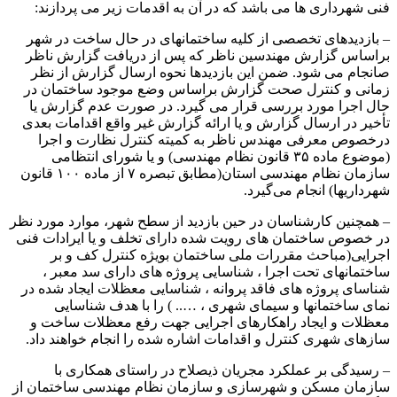
فنی شهرداری ها می باشد که در آن به اقدمات زیر می پردازند:
– بازدیدهای تخصصی از کلیه ساختمانهای در حال ساخت در شهر
براساس گزارش مهندسین ناظر که پس از دریافت گزارش ناظر
صانجام می شود. ضمن این بازدیدها نحوه ارسال گزارش از نظر
زمانی و کنترل صحت گزارش براساس وضع موجود ساختمان در
حال اجرا مورد بررسی قرار می گیرد. در صورت عدم گزارش یا
تأخیر در ارسال گزارش و یا ارائه گزارش غیر واقع اقدامات بعدی
درخصوص معرفی مهندس ناظر به کمیته کنترل نظارت و اجرا
(موضوع ماده ۳۵ قانون نظام مهندسی) و یا شورای انتظامی
سازمان نظام مهندسی استان(مطابق تبصره ۷ از ماده ۱۰۰ قانون
شهرداریها) انجام می‌گیرد.
– همچنین کارشناسان در حین بازدید از سطح شهر، موارد مورد نظر
در خصوص ساختمان های رویت شده دارای تخلف و یا ایرادات فنی
اجرایی(مباحث مقررات ملی ساختمان بویژه کنترل کف و بر
ساختمانهای تحت اجرا ، شناسایی پروژه های دارای سد معبر ،
شناسای پروژه های فاقد پروانه ، شناسایی معظلات ایجاد شده در
نمای ساختمانها و سیمای شهری ، ….. ) را با هدف شناسایی
معظلات و ایجاد راهکارهای اجرایی جهت رفع معظلات ساخت و
سازهای شهری کنترل و اقدامات اشاره شده را انجام خواهند داد.
– رسیدگی بر عملکرد مجریان ذیصلاح در راستای همکاری با
سازمان مسکن و شهرسازی و سازمان نظام مهندسی ساختمان از