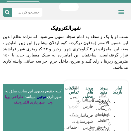
دریافت اپلیکیشن
چند رسانه ای
شورای شهر
دسترسی سریع
صفحه اصلی
قوانین و مقررات
شهرالکترونیک
نسب او با یک واسطه به امام سجاد منتهی می‌شود. امامزاده نظام الدین
ابن حسین الاصغر (مدفون درگردنه کوه اردلان نیشابور) ابن زین العابدین،
بقعه این امامزاده در ۴ کیلومتری شهر نوجین و ۳۴ کیلومتری شهر فراشبند
قرار گرفته‌است. ساختمان این امامزاده به سبک معماری جدید با ۱۵۰
مترمربع زیربنا دارای گنبد و ضریح، داخل حرم آجر سه سانتی وآیینه کاری
می‌باشد.
تلفن:
امار
پیوند
پیوند
اطلاعات
کلیه حقوق معنوی این سایت متلق به
بازدید
مفید
های
تماس
پایگاه
محلی
شهرداری
نوجین
میباشد.
طراحی پویا
ایمیل:
استانداری
بازدیدکنندگان
وب
|
شهرداری الکترونیک
اطلاع
آنلاین:
آدرس:
فارس
رسانی
0
مقام
بازدیدهای
شبکه
فرمانداری
امروز:
معظم
های
شهرستان
6
رهبری
اجتماعی:
فارس
بازدیدکنندگان