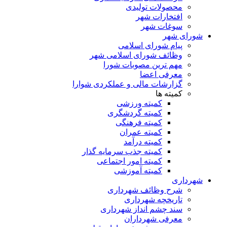
محصولات تولیدی
افتخارات شهر
سوغات شهر
شورای شهر
پیام شورای اسلامی
وظائف شورای اسلامی شهر
مهم ترین مصوبات شورا
معرفی اعضا
گزارشات مالی و عملکردی شوارا
کمیته ها
کمیته ورزشی
کمیته گردشگری
کمیته فرهنگی
کمیته عمران
کمیته درآمد
کمیته جذب سرمایه گذار
کمیته امور اجتماعی
کمیته آموزشی
شهرداری
شرح وظائف شهرداری
تاریخچه شهرداری
سند چشم انداز شهرداری
معرفی شهرداران