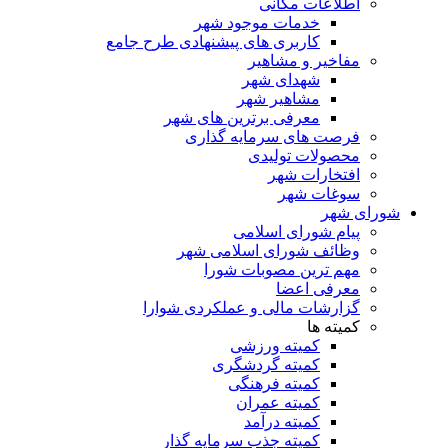
اطلاعات مکانی
خدمات موجود شهر
کاربری های پیشنهادی طرح جامع
مفاخیر و مشاهیر
شهدای شهر
مشاهیر شهر
معرفی برترین های شهر
فرصت های سرمایه گذاری
محصولات تولیدی
افتخارات شهر
سوغات شهر
شورای شهر
پیام شورای اسلامی
وظائف شورای اسلامی شهر
مهم ترین مصوبات شورا
معرفی اعضا
گزارشات مالی و عملکردی شوارا
کمیته ها
کمیته ورزشی
کمیته گردشگری
کمیته فرهنگی
کمیته عمران
کمیته درآمد
کمیته جذب سرمایه گذار