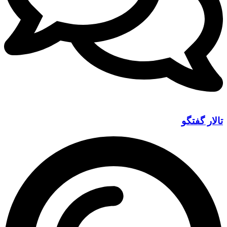
تالار گفتگو