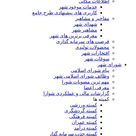
اطلاعات مکانی
خدمات موجود شهر
کاربری های پیشنهادی طرح جامع
مفاخیر و مشاهیر
شهدای شهر
مشاهیر شهر
معرفی برترین های شهر
فرصت های سرمایه گذاری
محصولات تولیدی
افتخارات شهر
سوغات شهر
شورای شهر
پیام شورای اسلامی
وظائف شورای اسلامی شهر
مهم ترین مصوبات شورا
معرفی اعضا
گزارشات مالی و عملکردی شوارا
کمیته ها
کمیته ورزشی
کمیته گردشگری
کمیته فرهنگی
کمیته عمران
کمیته درآمد
کمیته جذب سرمایه گذار