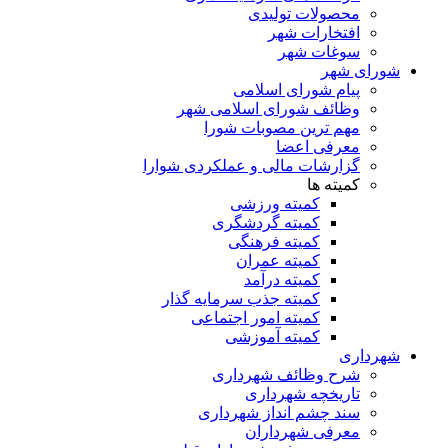
محصولات تولیدی
افتخارات شهر
سوغات شهر
شورای شهر
پیام شورای اسلامی
وظائف شورای اسلامی شهر
مهم ترین مصوبات شورا
معرفی اعضا
گزارشات مالی و عملکردی شوارا
کمیته ها
کمیته ورزشی
کمیته گردشگری
کمیته فرهنگی
کمیته عمران
کمیته درآمد
کمیته جذب سرمایه گذار
کمیته امور اجتماعی
کمیته آموزشی
شهرداری
شرح وظائف شهرداری
تاریخچه شهرداری
سند چشم انداز شهرداری
معرفی شهرداران