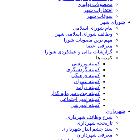
محصولات تولیدی
افتخارات شهر
سوغات شهر
شورای شهر
پیام شورای اسلامی
وظائف شورای اسلامی شهر
مهم ترین مصوبات شورا
معرفی اعضا
گزارشات مالی و عملکردی شوارا
کمیته ها
کمیته ورزشی
کمیته گردشگری
کمیته فرهنگی
کمیته عمران
کمیته درآمد
کمیته جذب سرمایه گذار
کمیته امور اجتماعی
کمیته آموزشی
شهرداری
شرح وظائف شهرداری
تاریخچه شهرداری
سند چشم انداز شهرداری
معرفی شهرداران