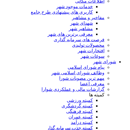
اطلاعات مکانی
خدمات موجود شهر
کاربری های پیشنهادی طرح جامع
مفاخیر و مشاهیر
شهدای شهر
مشاهیر شهر
معرفی برترین های شهر
فرصت های سرمایه گذاری
محصولات تولیدی
افتخارات شهر
سوغات شهر
شورای شهر
پیام شورای اسلامی
وظائف شورای اسلامی شهر
مهم ترین مصوبات شورا
معرفی اعضا
گزارشات مالی و عملکردی شوارا
کمیته ها
کمیته ورزشی
کمیته گردشگری
کمیته فرهنگی
کمیته عمران
کمیته درآمد
کمیته جذب سرمایه گذار