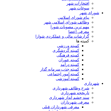
افتخارات شهر
سوغات شهر
شورای شهر
پیام شورای اسلامی
وظائف شورای اسلامی شهر
مهم ترین مصوبات شورا
معرفی اعضا
گزارشات مالی و عملکردی شوارا
کمیته ها
کمیته ورزشی
کمیته گردشگری
کمیته فرهنگی
کمیته عمران
کمیته درآمد
کمیته جذب سرمایه گذار
کمیته امور اجتماعی
کمیته آموزشی
شهرداری
شرح وظائف شهرداری
تاریخچه شهرداری
سند چشم انداز شهرداری
معرفی شهرداران
معرفی شهرداران قبلی