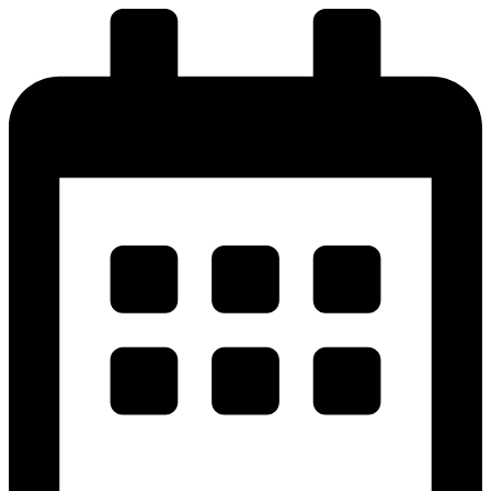
پرش
به
محتوا