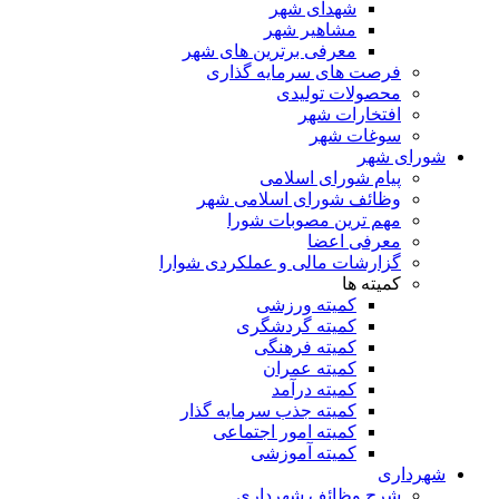
شهدای شهر
مشاهیر شهر
معرفی برترین های شهر
فرصت های سرمایه گذاری
محصولات تولیدی
افتخارات شهر
سوغات شهر
شورای شهر
پیام شورای اسلامی
وظائف شورای اسلامی شهر
مهم ترین مصوبات شورا
معرفی اعضا
گزارشات مالی و عملکردی شوارا
کمیته ها
کمیته ورزشی
کمیته گردشگری
کمیته فرهنگی
کمیته عمران
کمیته درآمد
کمیته جذب سرمایه گذار
کمیته امور اجتماعی
کمیته آموزشی
شهرداری
شرح وظائف شهرداری