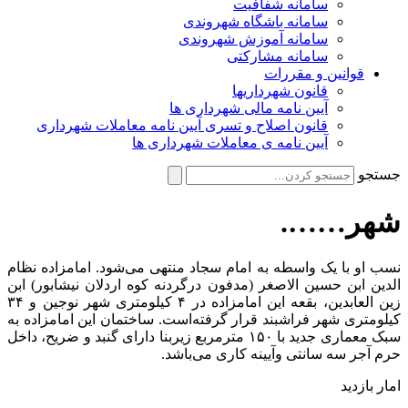
سامانه شفافیت
سامانه باشگاه شهروندی
سامانه آموزش شهروندی
سامانه مشارکتی
قوانین و مقررات
قانون شهرداریها
آیین نامه مالی شهرداری ها
قانون اصلاح و تسری آیین نامه معاملات شهرداری
آیین نامه ی معاملات شهرداری ها
جستجو
شهر…….
نسب او با یک واسطه به امام سجاد منتهی می‌شود. امامزاده نظام
الدین ابن حسین الاصغر (مدفون درگردنه کوه اردلان نیشابور) ابن
زین العابدین، بقعه این امامزاده در ۴ کیلومتری شهر نوجین و ۳۴
کیلومتری شهر فراشبند قرار گرفته‌است. ساختمان این امامزاده به
سبک معماری جدید با ۱۵۰ مترمربع زیربنا دارای گنبد و ضریح، داخل
حرم آجر سه سانتی وآیینه کاری می‌باشد.
امار بازدید