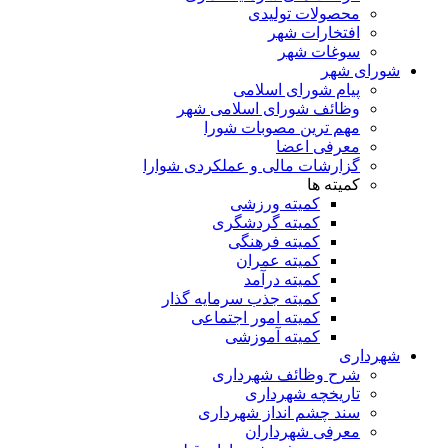
محصولات تولیدی
افتخارات شهر
سوغات شهر
شورای شهر
پیام شورای اسلامی
وظائف شورای اسلامی شهر
مهم ترین مصوبات شورا
معرفی اعضا
گزارشات مالی و عملکردی شوارا
کمیته ها
کمیته ورزشی
کمیته گردشگری
کمیته فرهنگی
کمیته عمران
کمیته درآمد
کمیته جذب سرمایه گذار
کمیته امور اجتماعی
کمیته آموزشی
شهرداری
شرح وظائف شهرداری
تاریخچه شهرداری
سند چشم انداز شهرداری
معرفی شهرداران