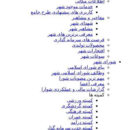
اطلاعات مکانی
خدمات موجود شهر
کاربری های پیشنهادی طرح جامع
مفاخیر و مشاهیر
شهدای شهر
مشاهیر شهر
معرفی برترین های شهر
فرصت های سرمایه گذاری
محصولات تولیدی
افتخارات شهر
سوغات شهر
شورای شهر
پیام شورای اسلامی
وظائف شورای اسلامی شهر
مهم ترین مصوبات شورا
معرفی اعضا
گزارشات مالی و عملکردی شوارا
کمیته ها
کمیته ورزشی
کمیته گردشگری
کمیته فرهنگی
کمیته عمران
کمیته درآمد
کمیته جذب سرمایه گذار