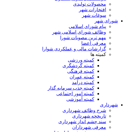
محصولات تولیدی
افتخارات شهر
سوغات شهر
شورای شهر
پیام شورای اسلامی
وظائف شورای اسلامی شهر
مهم ترین مصوبات شورا
معرفی اعضا
گزارشات مالی و عملکردی شوارا
کمیته ها
کمیته ورزشی
کمیته گردشگری
کمیته فرهنگی
کمیته عمران
کمیته درآمد
کمیته جذب سرمایه گذار
کمیته امور اجتماعی
کمیته آموزشی
شهرداری
شرح وظائف شهرداری
تاریخچه شهرداری
سند چشم انداز شهرداری
معرفی شهرداران