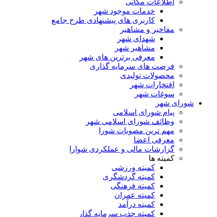
اطلاعات مکانی
خدمات موجود شهر
کاربری های پیشنهادی طرح جامع
مفاخیر و مشاهیر
شهدای شهر
مشاهیر شهر
معرفی برترین های شهر
فرصت های سرمایه گذاری
محصولات تولیدی
افتخارات شهر
سوغات شهر
شورای شهر
پیام شورای اسلامی
وظائف شورای اسلامی شهر
مهم ترین مصوبات شورا
معرفی اعضا
گزارشات مالی و عملکردی شوارا
کمیته ها
کمیته ورزشی
کمیته گردشگری
کمیته فرهنگی
کمیته عمران
کمیته درآمد
کمیته جذب سرمایه گذار