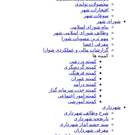
محصولات تولیدی
افتخارات شهر
سوغات شهر
شورای شهر
پیام شورای اسلامی
وظائف شورای اسلامی شهر
مهم ترین مصوبات شورا
معرفی اعضا
گزارشات مالی و عملکردی شوارا
کمیته ها
کمیته ورزشی
کمیته گردشگری
کمیته فرهنگی
کمیته عمران
کمیته درآمد
کمیته جذب سرمایه گذار
کمیته امور اجتماعی
کمیته آموزشی
شهرداری
شرح وظائف شهرداری
تاریخچه شهرداری
سند چشم انداز شهرداری
معرفی شهرداران