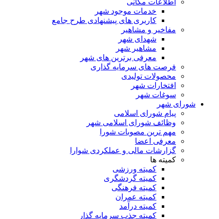
اطلاعات مکانی
خدمات موجود شهر
کاربری های پیشنهادی طرح جامع
مفاخیر و مشاهیر
شهدای شهر
مشاهیر شهر
معرفی برترین های شهر
فرصت های سرمایه گذاری
محصولات تولیدی
افتخارات شهر
سوغات شهر
شورای شهر
پیام شورای اسلامی
وظائف شورای اسلامی شهر
مهم ترین مصوبات شورا
معرفی اعضا
گزارشات مالی و عملکردی شوارا
کمیته ها
کمیته ورزشی
کمیته گردشگری
کمیته فرهنگی
کمیته عمران
کمیته درآمد
کمیته جذب سرمایه گذار