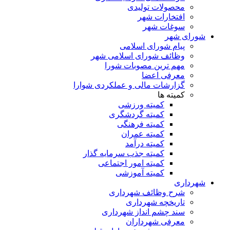
محصولات تولیدی
افتخارات شهر
سوغات شهر
شورای شهر
پیام شورای اسلامی
وظائف شورای اسلامی شهر
مهم ترین مصوبات شورا
معرفی اعضا
گزارشات مالی و عملکردی شوارا
کمیته ها
کمیته ورزشی
کمیته گردشگری
کمیته فرهنگی
کمیته عمران
کمیته درآمد
کمیته جذب سرمایه گذار
کمیته امور اجتماعی
کمیته آموزشی
شهرداری
شرح وظائف شهرداری
تاریخچه شهرداری
سند چشم انداز شهرداری
معرفی شهرداران