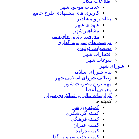
اطلاعات مکانی
خدمات موجود شهر
کاربری های پیشنهادی طرح جامع
مفاخیر و مشاهیر
شهدای شهر
مشاهیر شهر
معرفی برترین های شهر
فرصت های سرمایه گذاری
محصولات تولیدی
افتخارات شهر
سوغات شهر
شورای شهر
پیام شورای اسلامی
وظائف شورای اسلامی شهر
مهم ترین مصوبات شورا
معرفی اعضا
گزارشات مالی و عملکردی شوارا
کمیته ها
کمیته ورزشی
کمیته گردشگری
کمیته فرهنگی
کمیته عمران
کمیته درآمد
کمیته جذب سرمایه گذار