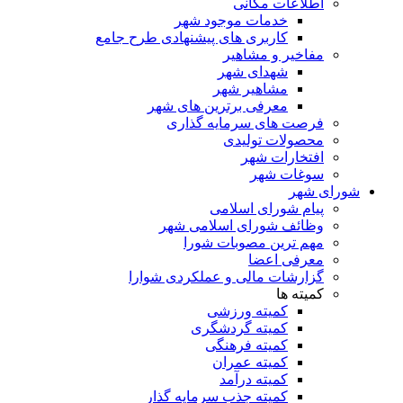
اطلاعات مکانی
خدمات موجود شهر
کاربری های پیشنهادی طرح جامع
مفاخیر و مشاهیر
شهدای شهر
مشاهیر شهر
معرفی برترین های شهر
فرصت های سرمایه گذاری
محصولات تولیدی
افتخارات شهر
سوغات شهر
شورای شهر
پیام شورای اسلامی
وظائف شورای اسلامی شهر
مهم ترین مصوبات شورا
معرفی اعضا
گزارشات مالی و عملکردی شوارا
کمیته ها
کمیته ورزشی
کمیته گردشگری
کمیته فرهنگی
کمیته عمران
کمیته درآمد
کمیته جذب سرمایه گذار