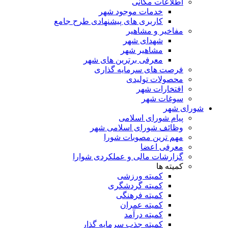
اطلاعات مکانی
خدمات موجود شهر
کاربری های پیشنهادی طرح جامع
مفاخیر و مشاهیر
شهدای شهر
مشاهیر شهر
معرفی برترین های شهر
فرصت های سرمایه گذاری
محصولات تولیدی
افتخارات شهر
سوغات شهر
شورای شهر
پیام شورای اسلامی
وظائف شورای اسلامی شهر
مهم ترین مصوبات شورا
معرفی اعضا
گزارشات مالی و عملکردی شوارا
کمیته ها
کمیته ورزشی
کمیته گردشگری
کمیته فرهنگی
کمیته عمران
کمیته درآمد
کمیته جذب سرمایه گذار