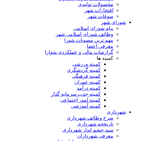
محصولات تولیدی
افتخارات شهر
سوغات شهر
شورای شهر
پیام شورای اسلامی
وظائف شورای اسلامی شهر
مهم ترین مصوبات شورا
معرفی اعضا
گزارشات مالی و عملکردی شوارا
کمیته ها
کمیته ورزشی
کمیته گردشگری
کمیته فرهنگی
کمیته عمران
کمیته درآمد
کمیته جذب سرمایه گذار
کمیته امور اجتماعی
کمیته آموزشی
شهرداری
شرح وظائف شهرداری
تاریخچه شهرداری
سند چشم انداز شهرداری
معرفی شهرداران