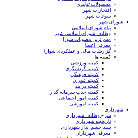
محصولات تولیدی
افتخارات شهر
سوغات شهر
شورای شهر
پیام شورای اسلامی
وظائف شورای اسلامی شهر
مهم ترین مصوبات شورا
معرفی اعضا
گزارشات مالی و عملکردی شوارا
کمیته ها
کمیته ورزشی
کمیته گردشگری
کمیته فرهنگی
کمیته عمران
کمیته درآمد
کمیته جذب سرمایه گذار
کمیته امور اجتماعی
کمیته آموزشی
شهرداری
شرح وظائف شهرداری
تاریخچه شهرداری
سند چشم انداز شهرداری
معرفی شهرداران