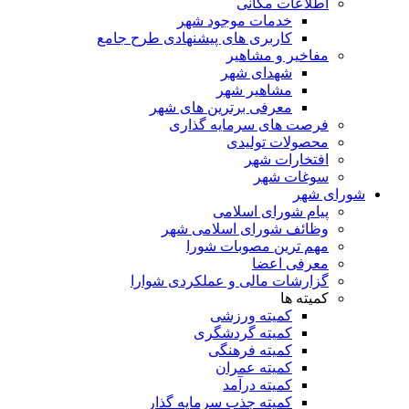
اطلاعات مکانی
خدمات موجود شهر
کاربری های پیشنهادی طرح جامع
مفاخیر و مشاهیر
شهدای شهر
مشاهیر شهر
معرفی برترین های شهر
فرصت های سرمایه گذاری
محصولات تولیدی
افتخارات شهر
سوغات شهر
شورای شهر
پیام شورای اسلامی
وظائف شورای اسلامی شهر
مهم ترین مصوبات شورا
معرفی اعضا
گزارشات مالی و عملکردی شوارا
کمیته ها
کمیته ورزشی
کمیته گردشگری
کمیته فرهنگی
کمیته عمران
کمیته درآمد
کمیته جذب سرمایه گذار