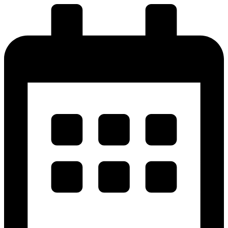
پرش
به
محتوا