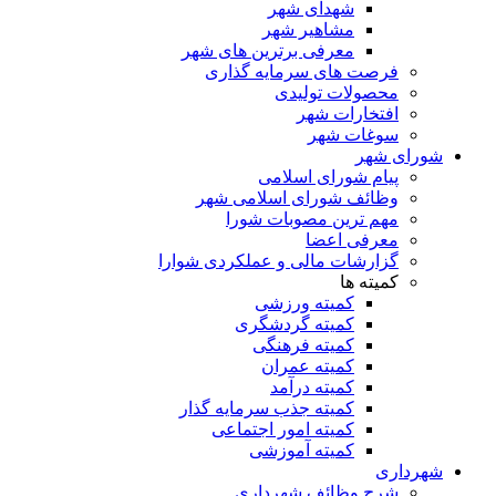
شهدای شهر
مشاهیر شهر
معرفی برترین های شهر
فرصت های سرمایه گذاری
محصولات تولیدی
افتخارات شهر
سوغات شهر
شورای شهر
پیام شورای اسلامی
وظائف شورای اسلامی شهر
مهم ترین مصوبات شورا
معرفی اعضا
گزارشات مالی و عملکردی شوارا
کمیته ها
کمیته ورزشی
کمیته گردشگری
کمیته فرهنگی
کمیته عمران
کمیته درآمد
کمیته جذب سرمایه گذار
کمیته امور اجتماعی
کمیته آموزشی
شهرداری
شرح وظائف شهرداری