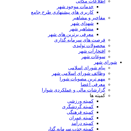
اطلاعات مکانی
خدمات موجود شهر
کاربری های پیشنهادی طرح جامع
مفاخیر و مشاهیر
شهدای شهر
مشاهیر شهر
معرفی برترین های شهر
فرصت های سرمایه گذاری
محصولات تولیدی
افتخارات شهر
سوغات شهر
شورای شهر
پیام شورای اسلامی
وظائف شورای اسلامی شهر
مهم ترین مصوبات شورا
معرفی اعضا
گزارشات مالی و عملکردی شوارا
کمیته ها
کمیته ورزشی
کمیته گردشگری
کمیته فرهنگی
کمیته عمران
کمیته درآمد
کمیته جذب سرمایه گذار