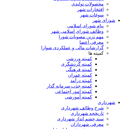
محصولات تولیدی
افتخارات شهر
سوغات شهر
شورای شهر
پیام شورای اسلامی
وظائف شورای اسلامی شهر
مهم ترین مصوبات شورا
معرفی اعضا
گزارشات مالی و عملکردی شوارا
کمیته ها
کمیته ورزشی
کمیته گردشگری
کمیته فرهنگی
کمیته عمران
کمیته درآمد
کمیته جذب سرمایه گذار
کمیته امور اجتماعی
کمیته آموزشی
شهرداری
شرح وظائف شهرداری
تاریخچه شهرداری
سند چشم انداز شهرداری
معرفی شهرداران