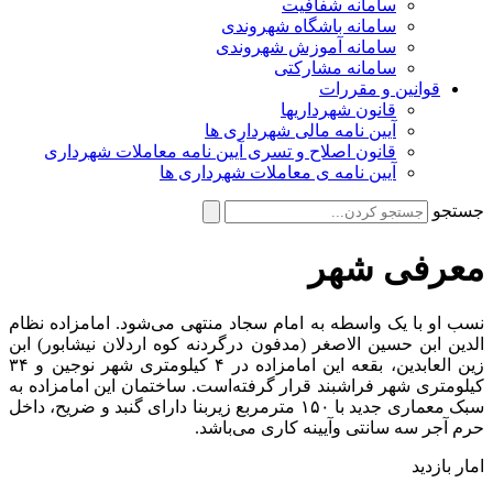
سامانه شفافیت
سامانه باشگاه شهروندی
سامانه آموزش شهروندی
سامانه مشارکتی
قوانین و مقررات
قانون شهرداریها
آیین نامه مالی شهرداری ها
قانون اصلاح و تسری آیین نامه معاملات شهرداری
آیین نامه ی معاملات شهرداری ها
جستجو
معرفی شهر
نسب او با یک واسطه به امام سجاد منتهی می‌شود. امامزاده نظام
الدین ابن حسین الاصغر (مدفون درگردنه کوه اردلان نیشابور) ابن
زین العابدین، بقعه این امامزاده در ۴ کیلومتری شهر نوجین و ۳۴
کیلومتری شهر فراشبند قرار گرفته‌است. ساختمان این امامزاده به
سبک معماری جدید با ۱۵۰ مترمربع زیربنا دارای گنبد و ضریح، داخل
حرم آجر سه سانتی وآیینه کاری می‌باشد.
امار بازدید