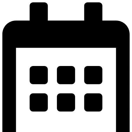
پرش
به
محتوا