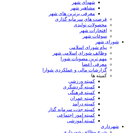
شهدای شهر
مشاهیر شهر
معرفی برترین های شهر
فرصت های سرمایه گذاری
محصولات تولیدی
افتخارات شهر
سوغات شهر
شورای شهر
پیام شورای اسلامی
وظائف شورای اسلامی شهر
مهم ترین مصوبات شورا
معرفی اعضا
گزارشات مالی و عملکردی شوارا
کمیته ها
کمیته ورزشی
کمیته گردشگری
کمیته فرهنگی
کمیته عمران
کمیته درآمد
کمیته جذب سرمایه گذار
کمیته امور اجتماعی
کمیته آموزشی
شهرداری
شرح وظائف شهرداری