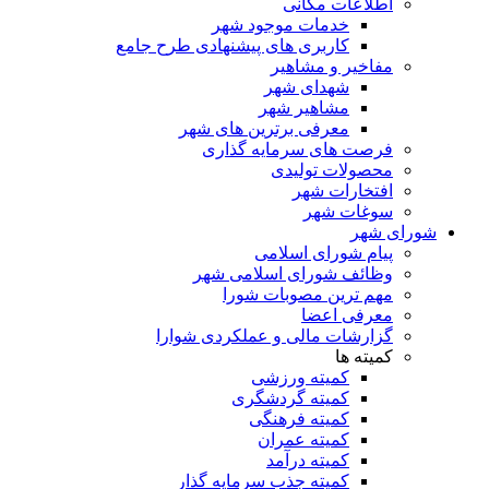
اطلاعات مکانی
خدمات موجود شهر
کاربری های پیشنهادی طرح جامع
مفاخیر و مشاهیر
شهدای شهر
مشاهیر شهر
معرفی برترین های شهر
فرصت های سرمایه گذاری
محصولات تولیدی
افتخارات شهر
سوغات شهر
شورای شهر
پیام شورای اسلامی
وظائف شورای اسلامی شهر
مهم ترین مصوبات شورا
معرفی اعضا
گزارشات مالی و عملکردی شوارا
کمیته ها
کمیته ورزشی
کمیته گردشگری
کمیته فرهنگی
کمیته عمران
کمیته درآمد
کمیته جذب سرمایه گذار