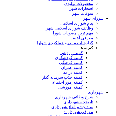
محصولات تولیدی
افتخارات شهر
سوغات شهر
شورای شهر
پیام شورای اسلامی
وظائف شورای اسلامی شهر
مهم ترین مصوبات شورا
معرفی اعضا
گزارشات مالی و عملکردی شوارا
کمیته ها
کمیته ورزشی
کمیته گردشگری
کمیته فرهنگی
کمیته عمران
کمیته درآمد
کمیته جذب سرمایه گذار
کمیته امور اجتماعی
کمیته آموزشی
شهرداری
شرح وظائف شهرداری
تاریخچه شهرداری
سند چشم انداز شهرداری
معرفی شهرداران