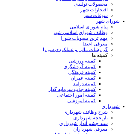
محصولات تولیدی
افتخارات شهر
سوغات شهر
شورای شهر
پیام شورای اسلامی
وظائف شورای اسلامی شهر
مهم ترین مصوبات شورا
معرفی اعضا
گزارشات مالی و عملکردی شوارا
کمیته ها
کمیته ورزشی
کمیته گردشگری
کمیته فرهنگی
کمیته عمران
کمیته درآمد
کمیته جذب سرمایه گذار
کمیته امور اجتماعی
کمیته آموزشی
شهرداری
شرح وظائف شهرداری
تاریخچه شهرداری
سند چشم انداز شهرداری
معرفی شهرداران