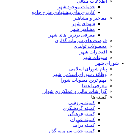
اطلاعات مکانی
خدمات موجود شهر
کاربری های پیشنهادی طرح جامع
مفاخیر و مشاهیر
شهدای شهر
مشاهیر شهر
معرفی برترین های شهر
فرصت های سرمایه گذاری
محصولات تولیدی
افتخارات شهر
سوغات شهر
شورای شهر
پیام شورای اسلامی
وظائف شورای اسلامی شهر
مهم ترین مصوبات شورا
معرفی اعضا
گزارشات مالی و عملکردی شوارا
کمیته ها
کمیته ورزشی
کمیته گردشگری
کمیته فرهنگی
کمیته عمران
کمیته درآمد
کمیته جذب سرمایه گذار