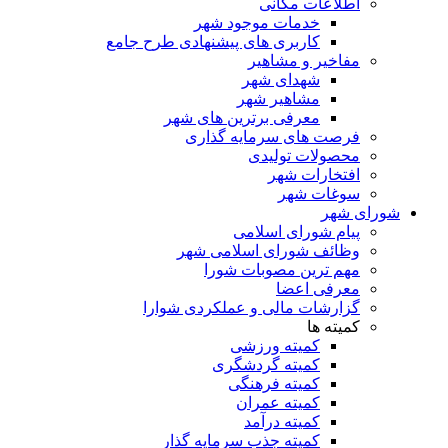
اطلاعات مکانی
خدمات موجود شهر
کاربری های پیشنهادی طرح جامع
مفاخیر و مشاهیر
شهدای شهر
مشاهیر شهر
معرفی برترین های شهر
فرصت های سرمایه گذاری
محصولات تولیدی
افتخارات شهر
سوغات شهر
شورای شهر
پیام شورای اسلامی
وظائف شورای اسلامی شهر
مهم ترین مصوبات شورا
معرفی اعضا
گزارشات مالی و عملکردی شوارا
کمیته ها
کمیته ورزشی
کمیته گردشگری
کمیته فرهنگی
کمیته عمران
کمیته درآمد
کمیته جذب سرمایه گذار