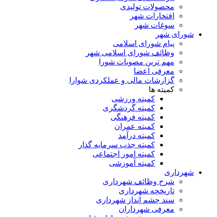
محصولات تولیدی
افتخارات شهر
سوغات شهر
شورای شهر
پیام شورای اسلامی
وظائف شورای اسلامی شهر
مهم ترین مصوبات شورا
معرفی اعضا
گزارشات مالی و عملکردی شوارا
کمیته ها
کمیته ورزشی
کمیته گردشگری
کمیته فرهنگی
کمیته عمران
کمیته درآمد
کمیته جذب سرمایه گذار
کمیته امور اجتماعی
کمیته آموزشی
شهرداری
شرح وظائف شهرداری
تاریخچه شهرداری
سند چشم انداز شهرداری
معرفی شهرداران