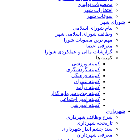
محصولات تولیدی
افتخارات شهر
سوغات شهر
شورای شهر
پیام شورای اسلامی
وظائف شورای اسلامی شهر
مهم ترین مصوبات شورا
معرفی اعضا
گزارشات مالی و عملکردی شوارا
کمیته ها
کمیته ورزشی
کمیته گردشگری
کمیته فرهنگی
کمیته عمران
کمیته درآمد
کمیته جذب سرمایه گذار
کمیته امور اجتماعی
کمیته آموزشی
شهرداری
شرح وظائف شهرداری
تاریخچه شهرداری
سند چشم انداز شهرداری
معرفی شهرداران