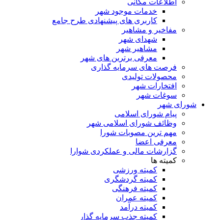
اطلاعات مکانی
خدمات موجود شهر
کاربری های پیشنهادی طرح جامع
مفاخیر و مشاهیر
شهدای شهر
مشاهیر شهر
معرفی برترین های شهر
فرصت های سرمایه گذاری
محصولات تولیدی
افتخارات شهر
سوغات شهر
شورای شهر
پیام شورای اسلامی
وظائف شورای اسلامی شهر
مهم ترین مصوبات شورا
معرفی اعضا
گزارشات مالی و عملکردی شوارا
کمیته ها
کمیته ورزشی
کمیته گردشگری
کمیته فرهنگی
کمیته عمران
کمیته درآمد
کمیته جذب سرمایه گذار