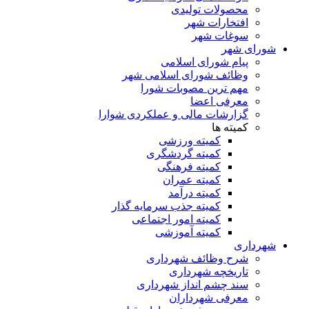
محصولات تولیدی
افتخارات شهر
سوغات شهر
شورای شهر
پیام شورای اسلامی
وظائف شورای اسلامی شهر
مهم ترین مصوبات شورا
معرفی اعضا
گزارشات مالی و عملکردی شوارا
کمیته ها
کمیته ورزشی
کمیته گردشگری
کمیته فرهنگی
کمیته عمران
کمیته درآمد
کمیته جذب سرمایه گذار
کمیته امور اجتماعی
کمیته آموزشی
شهرداری
شرح وظائف شهرداری
تاریخچه شهرداری
سند چشم انداز شهرداری
معرفی شهرداران