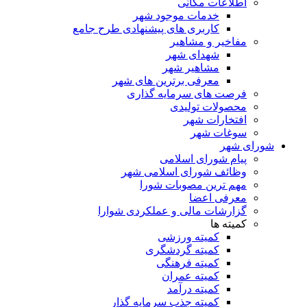
اطلاعات مکانی
خدمات موجود شهر
کاربری های پیشنهادی طرح جامع
مفاخیر و مشاهیر
شهدای شهر
مشاهیر شهر
معرفی برترین های شهر
فرصت های سرمایه گذاری
محصولات تولیدی
افتخارات شهر
سوغات شهر
شورای شهر
پیام شورای اسلامی
وظائف شورای اسلامی شهر
مهم ترین مصوبات شورا
معرفی اعضا
گزارشات مالی و عملکردی شوارا
کمیته ها
کمیته ورزشی
کمیته گردشگری
کمیته فرهنگی
کمیته عمران
کمیته درآمد
کمیته جذب سرمایه گذار