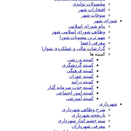
محصولات تولیدی
افتخارات شهر
سوغات شهر
شورای شهر
پیام شورای اسلامی
وظائف شورای اسلامی شهر
مهم ترین مصوبات شورا
معرفی اعضا
گزارشات مالی و عملکردی شوارا
کمیته ها
کمیته ورزشی
کمیته گردشگری
کمیته فرهنگی
کمیته عمران
کمیته درآمد
کمیته جذب سرمایه گذار
کمیته امور اجتماعی
کمیته آموزشی
شهرداری
شرح وظائف شهرداری
تاریخچه شهرداری
سند چشم انداز شهرداری
معرفی شهرداران