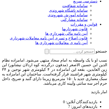
دسترسی سریع
سامانه شفافیت
سامانه باشگاه شهروندی
سامانه آموزش شهروندی
سامانه مشارکتی
قوانین و مقررات
قانون شهرداریها
آیین نامه مالی شهرداری ها
قانون اصلاح و تسری آیین نامه معاملات شهرداری
آیین نامه ی معاملات شهرداری ها
جستجو
نسب او با یک واسطه به امام سجاد منتهی می‌شود. امامزاده نظام
الدین ابن حسین الاصغر (مدفون درگردنه کوه اردلان نیشابور) ابن
زین العابدین، بقعه این امامزاده در ۴ کیلومتری شهر نوجین و ۳۴
کیلومتری شهر فراشبند قرار گرفته‌است. ساختمان این امامزاده به
سبک معماری جدید با ۱۵۰ مترمربع زیربنا دارای گنبد و ضریح، داخل
حرم آجر سه سانتی وآیینه کاری می‌باشد.
امار بازدید
بازدیدکنندگان آنلاین:
0
بازدیدهای امروز:
7