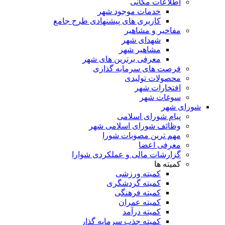
اطلاعات مکانی
خدمات موجود شهر
کاربری های پیشنهادی طرح جامع
مفاخیر و مشاهیر
شهدای شهر
مشاهیر شهر
معرفی برترین های شهر
فرصت های سرمایه گذاری
محصولات تولیدی
افتخارات شهر
سوغات شهر
شورای شهر
پیام شورای اسلامی
وظائف شورای اسلامی شهر
مهم ترین مصوبات شورا
معرفی اعضا
گزارشات مالی و عملکردی شوارا
کمیته ها
کمیته ورزشی
کمیته گردشگری
کمیته فرهنگی
کمیته عمران
کمیته درآمد
کمیته جذب سرمایه گذار