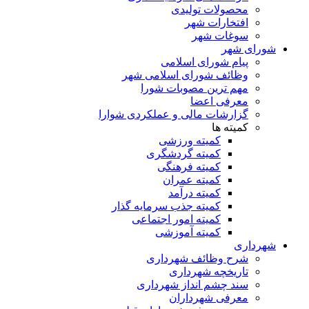
محصولات تولیدی
افتخارات شهر
سوغات شهر
شورای شهر
پیام شورای اسلامی
وظائف شورای اسلامی شهر
مهم ترین مصوبات شورا
معرفی اعضا
گزارشات مالی و عملکردی شوارا
کمیته ها
کمیته ورزشی
کمیته گردشگری
کمیته فرهنگی
کمیته عمران
کمیته درآمد
کمیته جذب سرمایه گذار
کمیته امور اجتماعی
کمیته آموزشی
شهرداری
شرح وظائف شهرداری
تاریخچه شهرداری
سند چشم انداز شهرداری
معرفی شهرداران