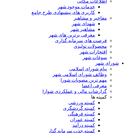
اطلاعات مکانی
خدمات موجود شهر
کاربری های پیشنهادی طرح جامع
مفاخیر و مشاهیر
شهدای شهر
مشاهیر شهر
معرفی برترین های شهر
فرصت های سرمایه گذاری
محصولات تولیدی
افتخارات شهر
سوغات شهر
شورای شهر
پیام شورای اسلامی
وظائف شورای اسلامی شهر
مهم ترین مصوبات شورا
معرفی اعضا
گزارشات مالی و عملکردی شوارا
کمیته ها
کمیته ورزشی
کمیته گردشگری
کمیته فرهنگی
کمیته عمران
کمیته درآمد
کمیته جذب سرمایه گذار