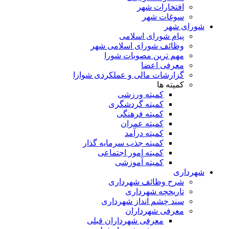
افتخارات شهر
سوغات شهر
شورای شهر
پیام شورای اسلامی
وظائف شورای اسلامی شهر
مهم ترین مصوبات شورا
معرفی اعضا
گزارشات مالی و عملکردی شوارا
کمیته ها
کمیته ورزشی
کمیته گردشگری
کمیته فرهنگی
کمیته عمران
کمیته درآمد
کمیته جذب سرمایه گذار
کمیته امور اجتماعی
کمیته آموزشی
شهرداری
شرح وظائف شهرداری
تاریخچه شهرداری
سند چشم انداز شهرداری
معرفی شهرداران
معرفی شهرداران قبلی