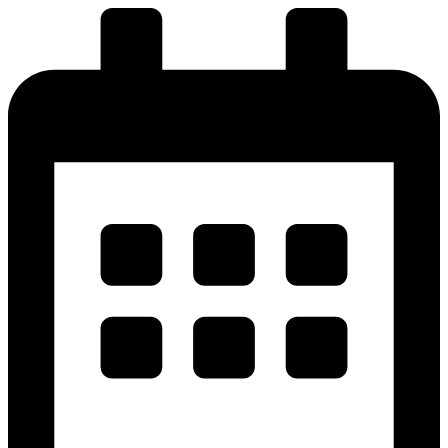
پرش
به
محتوا