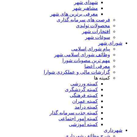
شهدای شهر
مشاهیر شهر
معرفی برترین های شهر
فرصت های سرمایه گذاری
محصولات تولیدی
افتخارات شهر
سوغات شهر
شورای شهر
پیام شورای اسلامی
وظائف شورای اسلامی شهر
مهم ترین مصوبات شورا
معرفی اعضا
گزارشات مالی و عملکردی شوارا
کمیته ها
کمیته ورزشی
کمیته گردشگری
کمیته فرهنگی
کمیته عمران
کمیته درآمد
کمیته جذب سرمایه گذار
کمیته امور اجتماعی
کمیته آموزشی
شهرداری
شرح وظائف شهرداری