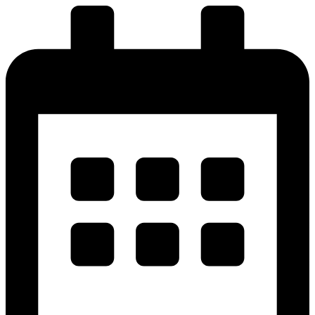
پرش
به
محتوا