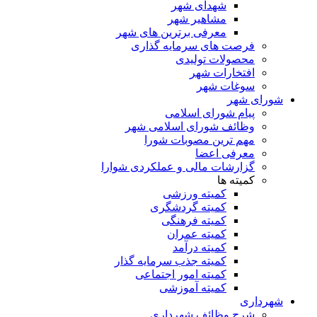
شهدای شهر
مشاهیر شهر
معرفی برترین های شهر
فرصت های سرمایه گذاری
محصولات تولیدی
افتخارات شهر
سوغات شهر
شورای شهر
پیام شورای اسلامی
وظائف شورای اسلامی شهر
مهم ترین مصوبات شورا
معرفی اعضا
گزارشات مالی و عملکردی شوارا
کمیته ها
کمیته ورزشی
کمیته گردشگری
کمیته فرهنگی
کمیته عمران
کمیته درآمد
کمیته جذب سرمایه گذار
کمیته امور اجتماعی
کمیته آموزشی
شهرداری
شرح وظائف شهرداری