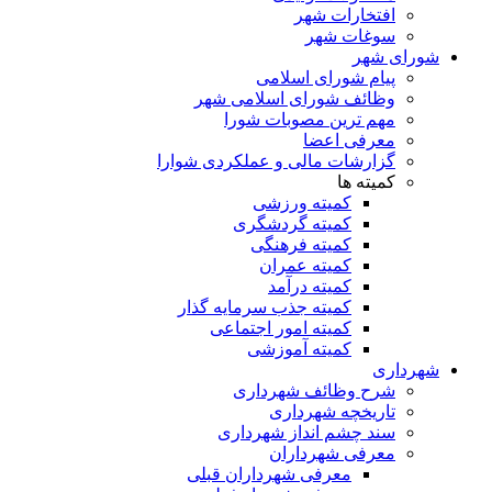
افتخارات شهر
سوغات شهر
شورای شهر
پیام شورای اسلامی
وظائف شورای اسلامی شهر
مهم ترین مصوبات شورا
معرفی اعضا
گزارشات مالی و عملکردی شوارا
کمیته ها
کمیته ورزشی
کمیته گردشگری
کمیته فرهنگی
کمیته عمران
کمیته درآمد
کمیته جذب سرمایه گذار
کمیته امور اجتماعی
کمیته آموزشی
شهرداری
شرح وظائف شهرداری
تاریخچه شهرداری
سند چشم انداز شهرداری
معرفی شهرداران
معرفی شهرداران قبلی