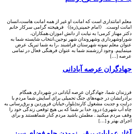
معلم امانتداری است که امانت او غیر از همه امانت هاست،انسان
امانت اوست. 《امام خمینی(ره)》 فرهیخته گرامی سرکار خانم
دکتر مهناز کرمی! به نیابت از دانش اموزان،همکاران،
شوراوشهرداری وشهروندان شهر نوجین،انتخاب شایسته شما به
عنوان معلم نمونه شهرستان فراشبند ،را به شما تبریک عرض
مینماییم. وجود ارزشمند شما به عنوان فرهنگی فعال در تمامی
عرصه […]
جهادگران عرصه آبادانی
فرزندان شما، جهادگران عرصه آبادانی در شهرداری همگام
برادرانشان در جبهه‌های جنگ تحمیلی برای آسايش شما مردم با
درایت و جدیت مشغول کارند(بلوار،خیابان فروردین و برق‌رسانی به
چاه آب شهری) درود خدا بر شما که بی هیچ توقعی زندگی خود را
وقف مردم میکنید . مطمئن باشید مردم کنار شماهستند و برای
اجرای بهتر و […]
آغاز عملیات برقی نمودن چاه فضای سبز