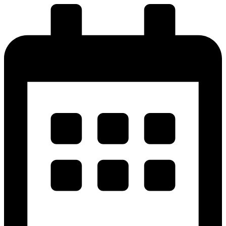
پرش
به
محتوا