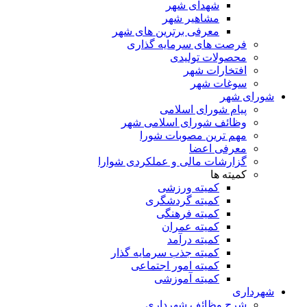
شهدای شهر
مشاهیر شهر
معرفی برترین های شهر
فرصت های سرمایه گذاری
محصولات تولیدی
افتخارات شهر
سوغات شهر
شورای شهر
پیام شورای اسلامی
وظائف شورای اسلامی شهر
مهم ترین مصوبات شورا
معرفی اعضا
گزارشات مالی و عملکردی شوارا
کمیته ها
کمیته ورزشی
کمیته گردشگری
کمیته فرهنگی
کمیته عمران
کمیته درآمد
کمیته جذب سرمایه گذار
کمیته امور اجتماعی
کمیته آموزشی
شهرداری
شرح وظائف شهرداری