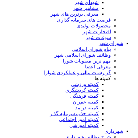
شهدای شهر
مشاهیر شهر
معرفی برترین های شهر
فرصت های سرمایه گذاری
محصولات تولیدی
افتخارات شهر
سوغات شهر
شورای شهر
پیام شورای اسلامی
وظائف شورای اسلامی شهر
مهم ترین مصوبات شورا
معرفی اعضا
گزارشات مالی و عملکردی شوارا
کمیته ها
کمیته ورزشی
کمیته گردشگری
کمیته فرهنگی
کمیته عمران
کمیته درآمد
کمیته جذب سرمایه گذار
کمیته امور اجتماعی
کمیته آموزشی
شهرداری
شرح وظائف شهرداری