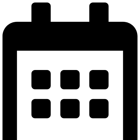
پرش
به
محتوا