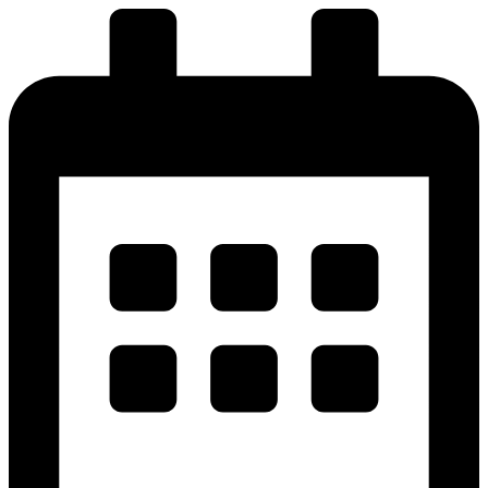
پرش
به
محتوا