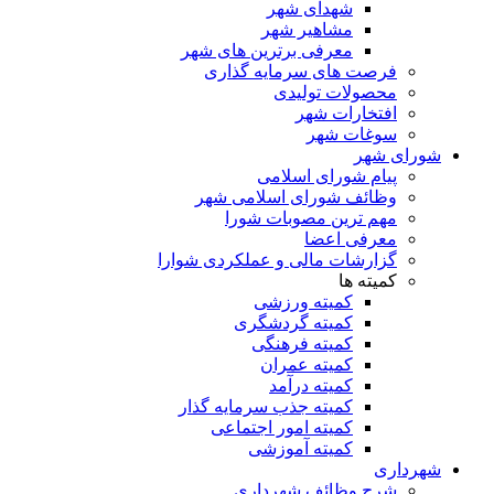
شهدای شهر
مشاهیر شهر
معرفی برترین های شهر
فرصت های سرمایه گذاری
محصولات تولیدی
افتخارات شهر
سوغات شهر
شورای شهر
پیام شورای اسلامی
وظائف شورای اسلامی شهر
مهم ترین مصوبات شورا
معرفی اعضا
گزارشات مالی و عملکردی شوارا
کمیته ها
کمیته ورزشی
کمیته گردشگری
کمیته فرهنگی
کمیته عمران
کمیته درآمد
کمیته جذب سرمایه گذار
کمیته امور اجتماعی
کمیته آموزشی
شهرداری
شرح وظائف شهرداری