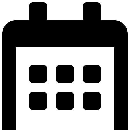
پرش
به
محتوا