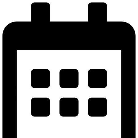
پرش
به
محتوا