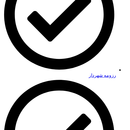
رزومه شهردار