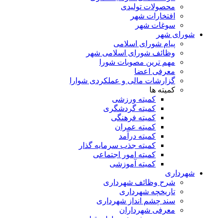
محصولات تولیدی
افتخارات شهر
سوغات شهر
شورای شهر
پیام شورای اسلامی
وظائف شورای اسلامی شهر
مهم ترین مصوبات شورا
معرفی اعضا
گزارشات مالی و عملکردی شوارا
کمیته ها
کمیته ورزشی
کمیته گردشگری
کمیته فرهنگی
کمیته عمران
کمیته درآمد
کمیته جذب سرمایه گذار
کمیته امور اجتماعی
کمیته آموزشی
شهرداری
شرح وظائف شهرداری
تاریخچه شهرداری
سند چشم انداز شهرداری
معرفی شهرداران