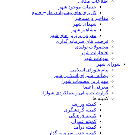
اطلاعات مکانی
خدمات موجود شهر
کاربری های پیشنهادی طرح جامع
مفاخیر و مشاهیر
شهدای شهر
مشاهیر شهر
معرفی برترین های شهر
فرصت های سرمایه گذاری
محصولات تولیدی
افتخارات شهر
سوغات شهر
شورای شهر
پیام شورای اسلامی
وظائف شورای اسلامی شهر
مهم ترین مصوبات شورا
معرفی اعضا
گزارشات مالی و عملکردی شوارا
کمیته ها
کمیته ورزشی
کمیته گردشگری
کمیته فرهنگی
کمیته عمران
کمیته درآمد
کمیته جذب سرمایه گذار