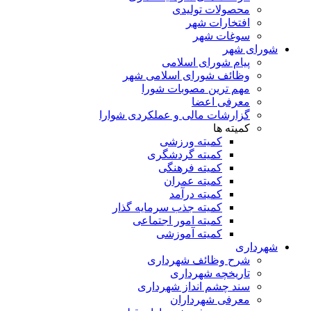
محصولات تولیدی
افتخارات شهر
سوغات شهر
شورای شهر
پیام شورای اسلامی
وظائف شورای اسلامی شهر
مهم ترین مصوبات شورا
معرفی اعضا
گزارشات مالی و عملکردی شوارا
کمیته ها
کمیته ورزشی
کمیته گردشگری
کمیته فرهنگی
کمیته عمران
کمیته درآمد
کمیته جذب سرمایه گذار
کمیته امور اجتماعی
کمیته آموزشی
شهرداری
شرح وظائف شهرداری
تاریخچه شهرداری
سند چشم انداز شهرداری
معرفی شهرداران