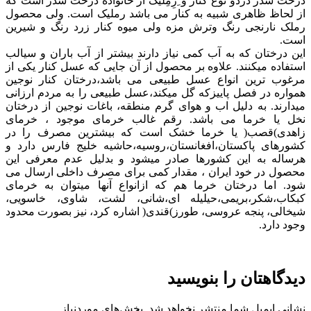
درخت سدر دردو نوع کنار و ِرِمِلیک از خانواده درخت سدر است که
از لحاظ ظاهری شبیه به کنار می باشد رملیک است. ولی محصول
رملک نارنجی رنگ وترش مزه ولی میوه کنار زرد رنگ و شیرین
است.
این درختان که به آب کمی نیاز دارند بیشتر از آب باران و سیالب
استفاده میکنند. علاوه بر محصول از آن جایی که عسل کنار یکی از
مرغوب ترین انواع عسل طبیعی می باشد،درختان کنار نوجین
همواره در فصل پاییزکه گل میکند،عسل طبیعی را به مردم ارزانی
میدارند. به دلیل اب و هوای گرم منطقه، باغات نوجین از درختان
نخل یا خرما می باشد. رقم غالب خرمای موجود ، خرمای
زاهدی)قصب( یا خرما خشک است که بیشترین مصرف را در
کشورهای پاکستان،افغانستان،روسیه،حاشیه خلیج فارس دارد و
هرساله به این کشورها صادر میشود و بدلیل عدم معرفی این
محصول در خود ایران ، مقدار کمی برای مصرف داخلی ارسال می
شود. اما درختان خرما هم که ازانواع آنها میتوان به خرمای
کبکاب،شکر،بریمی،حیلیله ای،شانی، لشت، شاوی، خاسویی،
شیخالی، پنجه عروسی، طورز)قندی( اشاره کرد، نیز بصورت محدود
وجود دارد.
دیدگاهتان را بنویسید
نشانی ایمیل شما منتشر نخواهد شد.
بخش‌های موردنیاز