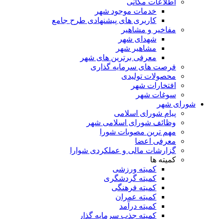
اطلاعات مکانی
خدمات موجود شهر
کاربری های پیشنهادی طرح جامع
مفاخیر و مشاهیر
شهدای شهر
مشاهیر شهر
معرفی برترین های شهر
فرصت های سرمایه گذاری
محصولات تولیدی
افتخارات شهر
سوغات شهر
شورای شهر
پیام شورای اسلامی
وظائف شورای اسلامی شهر
مهم ترین مصوبات شورا
معرفی اعضا
گزارشات مالی و عملکردی شوارا
کمیته ها
کمیته ورزشی
کمیته گردشگری
کمیته فرهنگی
کمیته عمران
کمیته درآمد
کمیته جذب سرمایه گذار