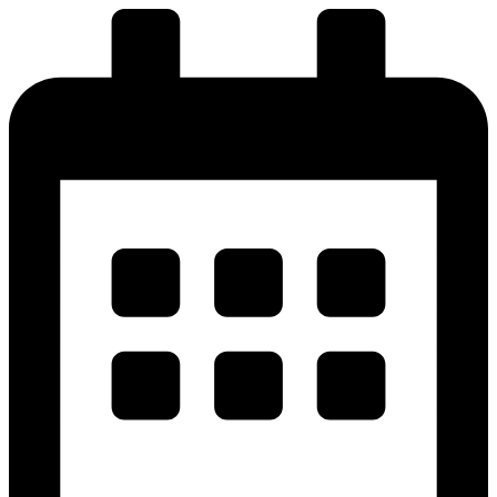
پرش
به
محتوا