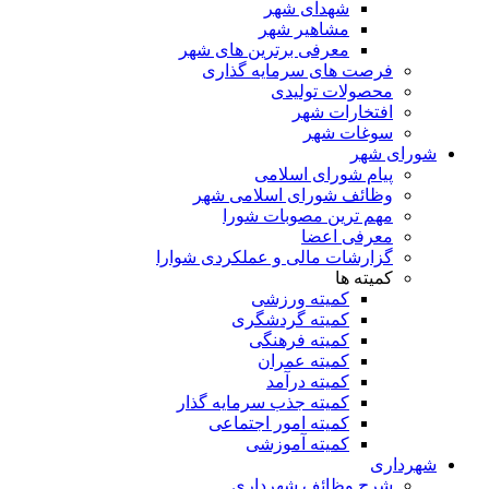
شهدای شهر
مشاهیر شهر
معرفی برترین های شهر
فرصت های سرمایه گذاری
محصولات تولیدی
افتخارات شهر
سوغات شهر
شورای شهر
پیام شورای اسلامی
وظائف شورای اسلامی شهر
مهم ترین مصوبات شورا
معرفی اعضا
گزارشات مالی و عملکردی شوارا
کمیته ها
کمیته ورزشی
کمیته گردشگری
کمیته فرهنگی
کمیته عمران
کمیته درآمد
کمیته جذب سرمایه گذار
کمیته امور اجتماعی
کمیته آموزشی
شهرداری
شرح وظائف شهرداری