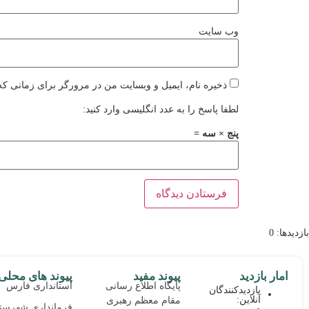
وب‌ سایت
ذخیره نام، ایمیل و وبسایت من در مرورگر برای زمانی که 
لطفا پاسخ را به عدد انگلیسی وارد کنید:
پنج × سه =
بازدیدها: 0
امار بازدید
پیوند مفید
پیوند های محلی
پایگاه اطلاع رسانی
استانداری فارس
بازدیدکنندگان
آنلاین:
مقام معظم رهبری
فرمانداری شهرست