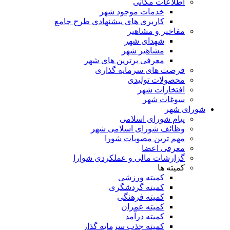
اطلاعات مکانی
خدمات موجود شهر
کاربری های پیشنهادی طرح جامع
مفاخیر و مشاهیر
شهدای شهر
مشاهیر شهر
معرفی برترین های شهر
فرصت های سرمایه گذاری
محصولات تولیدی
افتخارات شهر
سوغات شهر
شورای شهر
پیام شورای اسلامی
وظائف شورای اسلامی شهر
مهم ترین مصوبات شورا
معرفی اعضا
گزارشات مالی و عملکردی شوارا
کمیته ها
کمیته ورزشی
کمیته گردشگری
کمیته فرهنگی
کمیته عمران
کمیته درآمد
کمیته جذب سرمایه گذار