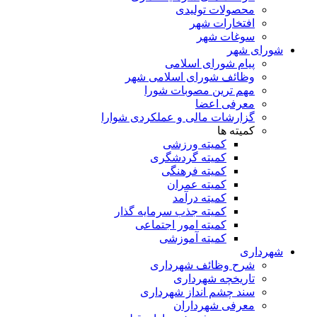
محصولات تولیدی
افتخارات شهر
سوغات شهر
شورای شهر
پیام شورای اسلامی
وظائف شورای اسلامی شهر
مهم ترین مصوبات شورا
معرفی اعضا
گزارشات مالی و عملکردی شوارا
کمیته ها
کمیته ورزشی
کمیته گردشگری
کمیته فرهنگی
کمیته عمران
کمیته درآمد
کمیته جذب سرمایه گذار
کمیته امور اجتماعی
کمیته آموزشی
شهرداری
شرح وظائف شهرداری
تاریخچه شهرداری
سند چشم انداز شهرداری
معرفی شهرداران