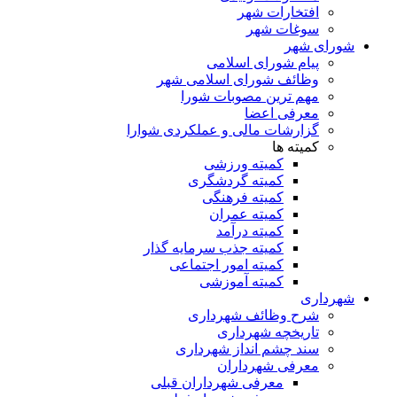
افتخارات شهر
سوغات شهر
شورای شهر
پیام شورای اسلامی
وظائف شورای اسلامی شهر
مهم ترین مصوبات شورا
معرفی اعضا
گزارشات مالی و عملکردی شوارا
کمیته ها
کمیته ورزشی
کمیته گردشگری
کمیته فرهنگی
کمیته عمران
کمیته درآمد
کمیته جذب سرمایه گذار
کمیته امور اجتماعی
کمیته آموزشی
شهرداری
شرح وظائف شهرداری
تاریخچه شهرداری
سند چشم انداز شهرداری
معرفی شهرداران
معرفی شهرداران قبلی