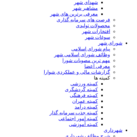
شهدای شهر
مشاهیر شهر
معرفی برترین های شهر
فرصت های سرمایه گذاری
محصولات تولیدی
افتخارات شهر
سوغات شهر
شورای شهر
پیام شورای اسلامی
وظائف شورای اسلامی شهر
مهم ترین مصوبات شورا
معرفی اعضا
گزارشات مالی و عملکردی شوارا
کمیته ها
کمیته ورزشی
کمیته گردشگری
کمیته فرهنگی
کمیته عمران
کمیته درآمد
کمیته جذب سرمایه گذار
کمیته امور اجتماعی
کمیته آموزشی
شهرداری
شرح وظائف شهرداری