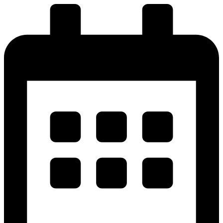
پرش
به
محتوا