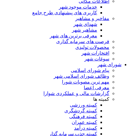
اطلاعات مکانی
خدمات موجود شهر
کاربری های پیشنهادی طرح جامع
مفاخیر و مشاهیر
شهدای شهر
مشاهیر شهر
معرفی برترین های شهر
فرصت های سرمایه گذاری
محصولات تولیدی
افتخارات شهر
سوغات شهر
شورای شهر
پیام شورای اسلامی
وظائف شورای اسلامی شهر
مهم ترین مصوبات شورا
معرفی اعضا
گزارشات مالی و عملکردی شوارا
کمیته ها
کمیته ورزشی
کمیته گردشگری
کمیته فرهنگی
کمیته عمران
کمیته درآمد
کمیته جذب سرمایه گذار