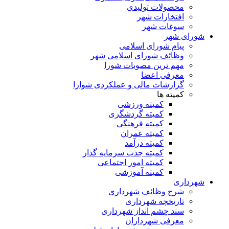
محصولات تولیدی
افتخارات شهر
سوغات شهر
شورای شهر
پیام شورای اسلامی
وظائف شورای اسلامی شهر
مهم ترین مصوبات شورا
معرفی اعضا
گزارشات مالی و عملکردی شوارا
کمیته ها
کمیته ورزشی
کمیته گردشگری
کمیته فرهنگی
کمیته عمران
کمیته درآمد
کمیته جذب سرمایه گذار
کمیته امور اجتماعی
کمیته آموزشی
شهرداری
شرح وظائف شهرداری
تاریخچه شهرداری
سند چشم انداز شهرداری
معرفی شهرداران