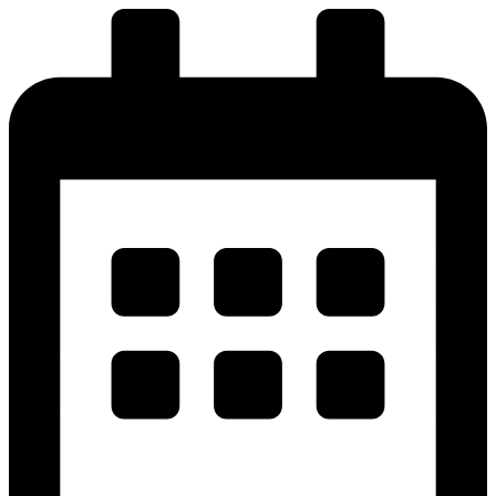
پرش
به
محتوا