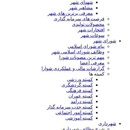
شهدای شهر
مشاهیر شهر
معرفی برترین های شهر
فرصت های سرمایه گذاری
محصولات تولیدی
افتخارات شهر
سوغات شهر
شورای شهر
پیام شورای اسلامی
وظائف شورای اسلامی شهر
مهم ترین مصوبات شورا
معرفی اعضا
گزارشات مالی و عملکردی شوارا
کمیته ها
کمیته ورزشی
کمیته گردشگری
کمیته فرهنگی
کمیته عمران
کمیته درآمد
کمیته جذب سرمایه گذار
کمیته امور اجتماعی
کمیته آموزشی
شهرداری
شرح وظائف شهرداری